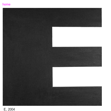
home
E,
2004