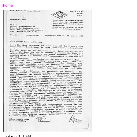
home
nukren 3,
1988