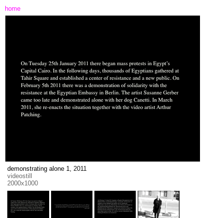
home
demonstrating alone 1,
2011
videostill
2000x1000